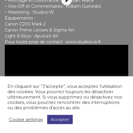
– Montage et colorimétrie : Christian Walck
– Voix-Off et Commentaires : William Guinedot
– Mastering : Studios-W
Équipements :
Canon C200 Mark 2
Canon Prime Lenses & Sigma Art
Light & Keys : Aputure Kit
Pour toute prise de contact :
www.studios-w.fr
En cliquant sur ”J’accepte”, vous acceptez l’utilisation
des cookies. Vous pourrez toujours les désactiver
ultérieurement. Si vous supprimez ou désactivez nos
cookies, vous pourriez rencontrer des interruptions
ou des problèmes d’accès au site.
Cookie settings
Accepter